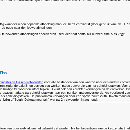
sen. U zult wat diskruimte sparen maar kunt het watermerk niet meer ongedaan maken!!! Hier
ttig wanneer u een bepaalde afbeelding manueel heeft verplaatst (door gebruik van uw FTP-app
 de oude naar de nieuwe afmetingen.
l te bewerken afbeeldingen specificeren - reduceer dat aantal als u teveel time-outs krijgt.
en
dingsteken tussen trefwoorden
voor alle bestanden van een waarde naar een andere converte
ren zodat de galerij nog correct zou werken na de conversie van het scheidingsteken. Voor
e huidige trefwoorden intact blijven. U kunt ook een karakter vervangen na de conversie. Di
r spaties nadat u uw scheidingsteken naar een puntkomma converteerde. Als voorbeeld van
ls scheidingsteken. De puntkomma vervangen door een spatie zou "South Dakota mountain" v
n krijgt u "South_Dakota mountain" wat uw 2 trefwoorden intact houdt.
eren en voor welk album het gebruikt zal worden. Na het bevestigen van de keuze, start he