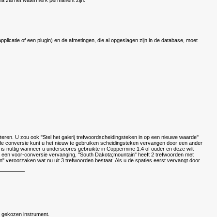
na zal het watermerk permanent zijn.
licatie of een plugin) en de afmetingen, die al opgeslagen zijn in de database, moet
ren. U zou ook "Stel het galerij trefwoordscheidingsteken in op een nieuwe waarde"
 de conversie kunt u het nieuw te gebruiken scheidingsteken vervangen door een ander
t is nuttig wanneer u underscores gebruikte in Coppermine 1.4 of ouder en deze wilt
 een voor-conversie vervanging, "South Dakota;mountain" heeft 2 trefwoorden met
eroorzaken wat nu uit 3 trefwoorden bestaat. Als u de spaties eerst vervangt door
t gekozen instrument.