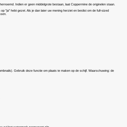
hernoemd. Indien er geen middelgrote bestaan, laat Coppermine de originelen staan.
p "ja" hebt gezet. Als je dan later uw mening herziet en beslist om de full-sized
ssen.
humbnails). Gebruik deze functie om plaats te maken op de schijf. Waarschuwing: de
.