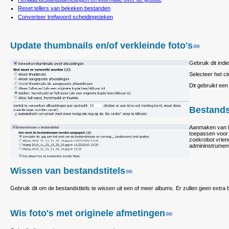
Reset tellers van bekeken bestanden
Converteer trefwoord scheidingsteken
Update thumbnails en/of verkleinde foto's
Gebruik dit indi
Selecteer het c
Dit gebruikt een
Bestands
Aanmaken van be
toepassen voor 
zoekrobot vrien
admininstrumente
Wissen van bestandstitels
Gebruik dit om de bestandstitels te wissen uit een of meer albums. Er zullen geen extr
Wis foto's met originele afmetingen