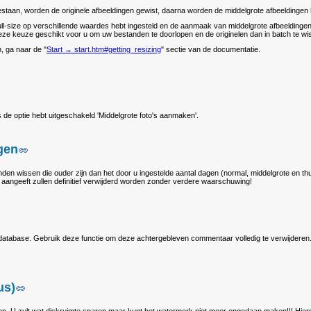
staan, worden de originele afbeeldingen gewist, daarna worden de middelgrote afbeeldingen 
full-size op verschillende waardes hebt ingesteld en de aanmaak van middelgrote afbeeldingen o
deze keuze geschikt voor u om uw bestanden te doorlopen en de originelen dan in batch te wi
, ga naar de "
Start → start.htm#getting_resizing
" sectie van de documentatie.
's de optie hebt uitgeschakeld 'Middelgrote foto's aanmaken'.
gen
anden wissen die ouder zijn dan het door u ingestelde aantal dagen (normal, middelgrote en t
 aangeeft zullen definitief verwijderd worden zonder verdere waarschuwing!
 database. Gebruik deze functie om deze achtergebleven commentaar volledig te verwijderen
us)