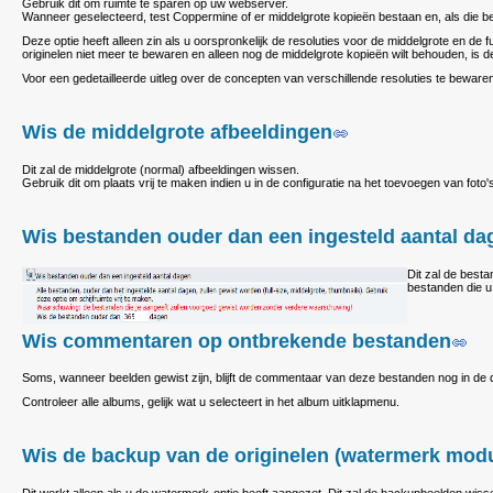
Gebruik dit om ruimte te sparen op uw webserver.
Wanneer geselecteerd, test Coppermine of er middelgrote kopieën bestaan en, als die be
Deze optie heeft alleen zin als u oorspronkelijk de resoluties voor de middelgrote en de 
originelen niet meer te bewaren en alleen nog de middelgrote kopieën wilt behouden, is 
Voor een gedetailleerde uitleg over de concepten van verschillende resoluties te bewaren
Wis de middelgrote afbeeldingen
Dit zal de middelgrote (normal) afbeeldingen wissen.
Gebruik dit om plaats vrij te maken indien u in de configuratie na het toevoegen van foto
Wis bestanden ouder dan een ingesteld aantal da
Dit zal de best
bestanden die u
Wis commentaren op ontbrekende bestanden
Soms, wanneer beelden gewist zijn, blijft de commentaar van deze bestanden nog in de
Controleer alle albums, gelijk wat u selecteert in het album uitklapmenu.
Wis de backup van de originelen (watermerk mod