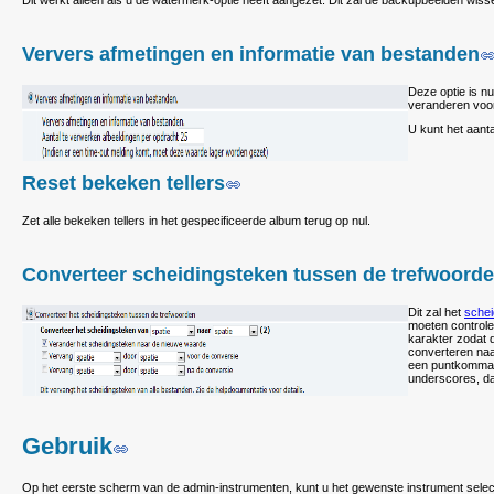
Dit werkt alleen als u de watermerk-optie heeft aangezet. Dit zal de backupbeelden wis
Ververs afmetingen en informatie van bestanden
Deze optie is nu
veranderen voor
U kunt het aanta
Reset bekeken tellers
Zet alle bekeken tellers in het gespecificeerde album terug op nul.
Converteer scheidingsteken tussen de trefwoord
Dit zal het
schei
moeten controle
karakter zodat d
converteren naa
een puntkomma a
underscores, da
Gebruik
Op het eerste scherm van de admin-instrumenten, kunt u het gewenste instrument select