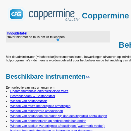
Coppermine P
Inhoudstafel
Hover hier met de muis om uit te klappen
Be
Met de administrator (= beheerder)instrumenten kunt u bewerkingen uitvoeren op individu
hulpprogramma's - de meeste worden gebruikt voor het beheer en de behandeling van de
Beschikbare instrumenten
Een collectie van instrumenten om:
Update thumbnails en/of verkleinde foto's
Bestandsnaam → Bestandstitel
Wissen van bestandstitels
Wissen van foto's met originele afmetingen
Wissen van middelgrote afbeeldingen
Wissen van bestanden die ouder zijn dan een ingesteld aantal dagen
Wissen van commentaren op ontbrekende bestanden
Wissen van backup van originele afbeeldingen (watermerk modus)
Herlaad bestandsafmetingen en informatie over de grootte