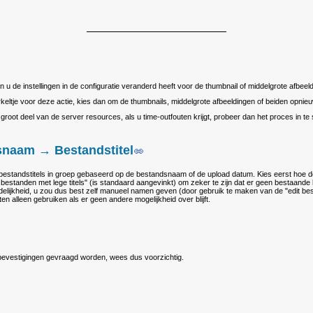
en u de instellingen in de configuratie veranderd heeft voor de thumbnail of middelgrote afbe
irkeltje voor deze actie, kies dan om de thumbnails, middelgrote afbeeldingen of beiden opni
 groot deel van de server resources, als u time-outfouten krijgt, probeer dan het proces in te s
naam → Bestandstitel
standstitels in groep gebaseerd op de bestandsnaam of de upload datum. Kies eerst hoe de 
bestanden met lege titels" (is standaard aangevinkt) om zeker te zijn dat er geen bestaande 
delijkheid, u zou dus best zelf manueel namen geven (door gebruik te maken van de "edit b
n alleen gebruiken als er geen andere mogelijkheid over blijft.
a bevestigingen gevraagd worden, wees dus voorzichtig.