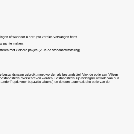
eldingen of wanneer u corrupte versies vervangen heeft.
euw aan te maken.
tellen met kleinere pakjes (25 is de standaardinstelling).
bestandsnaam gebruikt moet worden als bestandstitel. Vink de optie aan "Alleen
bestandstitels overschreven worden. Bestandstitels zijn belangrijk omwille van hun
estanden" optie voor bepaalde albums) en de semi-automatische optie van de