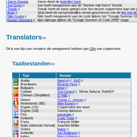
Jason Kawaja
Jason deed de
ledenlijst hack
Joe Ernst
Joe heeft meegewerkt aan de "Sorteer mijn foto's" functie
Tweak
Tweak heeft de basis gelegd voor het nieuwe coppermine logo dat g
jjhat1
Jjhat heeft de oorspronkelijke versie geschreven van de
lijst met p
Nitin Gupta
Nitin heeft meegewerkt aan de code tijdens het "Google Summer O
Nuwan Sameera
Ajax bijdrage tijdens de "Google Summer of Code 2008" stage
Translators
Dit is een lijst van vertalers die meegewerkt hebben aan
i18n
van coppermine
Taalbestanden
Taal
Vertaler
Arabic
Nancy4
,
KoD
Braziliaans
Ricardo Pires
Bulgaars
dogo
Catalan
Toni Ginard
, Mireia Salazar, RafelGF
Chinees (Simplified)
艺书图
Deens
Tomas C. Jensen
Nederlands (BE)
Albe-Espero
Engels (US)
Coppermine dev team
Engels (GB)
Tommy Atkinson
Fins
papukaija
Estlands
Craig Tislar
Frans
François Keller
Duits (informal / formal)
Joachim Müller
Grieks
Nakis
Icelandic
Jon Ketilsson
Italian
Marco Marrai