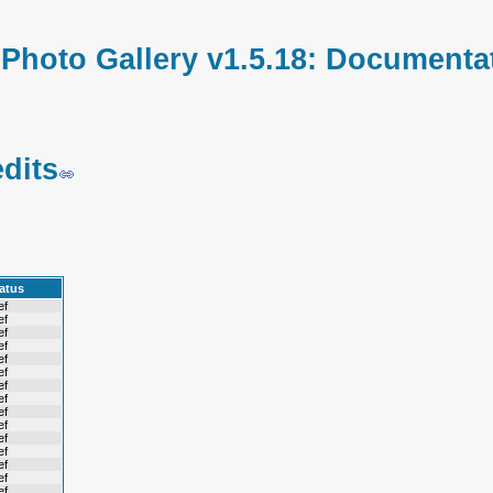
hoto Gallery v1.5.18: Documentat
dits
atus
ef
ef
ef
ef
ef
ef
ef
ef
ef
ef
ef
ef
ef
ef
ef