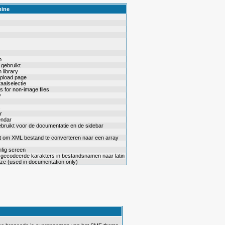
mine
p
gebruikt
 library
upload page
aalselectie
s for non-image files
y
s
r
endar
ebruikt voor de documentatie en de sidebar
pt om XML bestand te converteren naar een array
nfig screen
-8 gecodeerde karakters in bestandsnamen naar latin
size (used in documentation only)