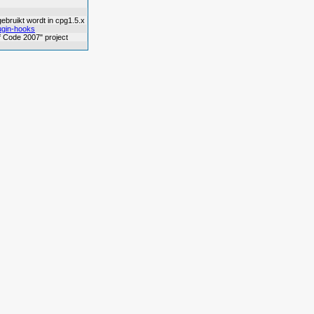
ebruikt wordt in cpg1.5.x
lugin-hooks
f Code 2007" project