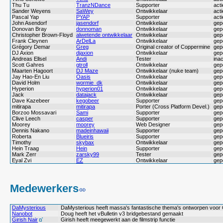
Thu Tu
TranzNDance
Supporter
acti
Sander Weyens
SaWey
Ontwikkelaar
acti
Pascal Yap
PYAP
Supporter
acti
John Asendorf
jasendorf
Ontwikkelaar
gep
Donovan Bray
donnoman
Ontwikkelaar
gep
Christopher Brown-Floyd
alwetende ontwikkelaar
Ontwikkelaar
gep
Frank Cleynen
ArDelLa
Ontwikkelaar
gep
Grégory Demar
Greg
Original creator of Coppermine
gep
DJ Axion
djaxion
Ontwikkelaar
gep
Andreas Ellsel
Andi
Tester
inac
Scott Gahres
gtroll
Ontwikkelaar
gep
Maarten Hagoort
DJ Maze
Ontwikkelaar (nuke team)
gep
Jay Hao-En Liu
Oasis
Ontwikkelaar
gep
David Holm
wormie_dk
Ontwikkelaar
gep
Hyperion
hyperion01
Ontwikkelaar
gep
Jack
datajack
Ontwikkelaar
gep
Dave Kazebeer
kegobeer
Supporter
gep
mitirapa
mitirapa
Porter (Cross Platform Devel.)
gep
Borzoo Mossavari
Sami
Supporter
gep
Clive Leech
casper
Supporter
gep
Moorey
moorey
Web Designer
gep
Dennis Nakano
madeinhawaii
Supporter
gep
Roberta
Blueiris
Supporter
gep
Timothy
skybax
Ontwikkelaar
gep
Hein Traag
Hein
Supporter
gep
Mark Zerr
zarsky99
Tester
gep
Eyal Zvi
EZ
Ontwikkelaar
gep
Medewerkers
DaMysterious
DaMysterious heeft massa's fantastische thema's ontworpen voor
Nanobot
Doug heeft het vBulletin v3 bridgebestand gemaakt
Girish Nair
Girish heeft meegewerkt aan de filmstrip functie