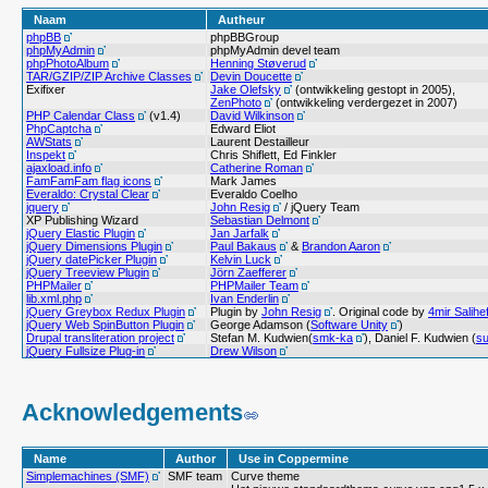
Naam
Autheur
phpBB
phpBBGroup
phpMyAdmin
phpMyAdmin devel team
phpPhotoAlbum
Henning Støverud
TAR/GZIP/ZIP Archive Classes
Devin Doucette
Exifixer
Jake Olefsky
(ontwikkeling gestopt in 2005),
ZenPhoto
(ontwikkeling verdergezet in 2007)
PHP Calendar Class
(v1.4)
David Wilkinson
PhpCaptcha
Edward Eliot
AWStats
Laurent Destailleur
Inspekt
Chris Shiflett, Ed Finkler
ajaxload.info
Catherine Roman
FamFamFam flag icons
Mark James
Everaldo: Crystal Clear
Everaldo Coelho
jquery
John Resig
/ jQuery Team
XP Publishing Wizard
Sebastian Delmont
jQuery Elastic Plugin
Jan Jarfalk
jQuery Dimensions Plugin
Paul Bakaus
&
Brandon Aaron
jQuery datePicker Plugin
Kelvin Luck
jQuery Treeview Plugin
Jörn Zaefferer
PHPMailer
PHPMailer Team
lib.xml.php
Ivan Enderlin
jQuery Greybox Redux Plugin
Plugin by
John Resig
. Original code by
4mir Salihe
jQuery Web SpinButton Plugin
George Adamson (
Software Unity
)
Drupal transliteration project
Stefan M. Kudwien(
smk-ka
), Daniel F. Kudwien (
s
jQuery Fullsize Plug-in
Drew Wilson
Acknowledgements
Name
Author
Use in Coppermine
Simplemachines (SMF)
SMF team
Curve theme