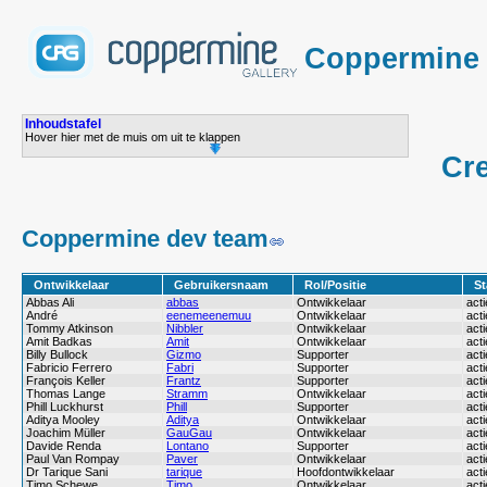
Coppermine P
Inhoudstafel
Hover hier met de muis om uit te klappen
Cre
Coppermine dev team
Ontwikkelaar
Gebruikersnaam
Rol/Positie
St
Abbas Ali
abbas
Ontwikkelaar
acti
André
eenemeenemuu
Ontwikkelaar
acti
Tommy Atkinson
Nibbler
Ontwikkelaar
acti
Amit Badkas
Amit
Ontwikkelaar
acti
Billy Bullock
Gizmo
Supporter
acti
Fabricio Ferrero
Fabri
Supporter
acti
François Keller
Frantz
Supporter
acti
Thomas Lange
Stramm
Ontwikkelaar
acti
Phill Luckhurst
Phill
Supporter
acti
Aditya Mooley
Aditya
Ontwikkelaar
acti
Joachim Müller
GauGau
Ontwikkelaar
acti
Davide Renda
Lontano
Supporter
acti
Paul Van Rompay
Paver
Ontwikkelaar
acti
Dr Tarique Sani
tarique
Hoofdontwikkelaar
acti
Timo Schewe
Timo
Ontwikkelaar
acti