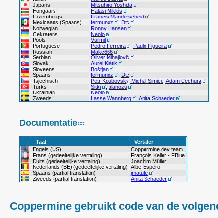
Japans
Mitsuhiro Yoshida
Hongaars
Halasi Miklós
Luxemburgs
Francis Manderscheid
Mexicaans (Spaans)
fermunoz
,
Dtc
Norwegian
Ronny Hansen
Oekraïens
Neolo
Pools
Vurmil
Portuguese
Pedro Ferreira
,
Paulo Figueira
Russian
Makc666
Serbian
Oliver Mihajlović
Slovak
Aurel Klátik
Sloveens
Boštjan
Spaans
fermunoz
,
Dtc
Tsjechisch
Petr Koubovsky, Michal Simice, Adam Cechura
Turks
Sitki
,
alanozu
Ukrainian
Neolo
Zweeds
Lasse Wannberg
,
Anita Schaeder
Documentatie
Taal
Vertaler
Engels (US)
Coppermine dev team
Frans (gedeeltelijke vertaling)
François Keller - FBlue
Duits (gedeeltelijke vertaling)
Joachim Müller
Nederlands (BE) (gedeeltelijke vertaling)
Albe-Espero
Spaans (partial translation)
jmatute
Zweeds (partial translation)
Anita Schaeder
Coppermine gebruikt code van de volgend