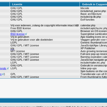
Licentie
Gebruik in Copper
GNU GPL
bbcode
GNU GPL
include/sql_parse.php
GNU GPL
Basic architecture
GNU GPL
include/zip.lib.php
GNU GPL
Exif functies
Vrij voor iedereen, zolang de copyright informatie intact blijft
calendar.php
Free BSD license
include/captcha.inc.ph
GNU GPL
Browser en OS iconen 
BSD license
Superglobal sanitization
Vrij te gebruiken
Ajax loading icons on 
Vrij te gebruiken voor alle doeleinden
Vlaggen gebruikt voor t
LGPL
Generic thumbnail icon
GNU GPL / MIT License
JavaScript/Ajax Librar
n/a
XP Publisher
MIT License
Auto growing textarea
GNU GPL / MIT License
Full-size pop-up resize
GNU GPL / MIT License
Banning expiration cal
GNU GPL / MIT License
JavaScript navigatie g
LGPL
include/mailer.inc.php
GNU GPL
Gebruikt in versiescri
fendic
LGPL
Inline pop-ups
Spin buttons on the co
un
)
GPL
Transliteratie van utf
GNU GPL / MIT License
From thumbnail to full